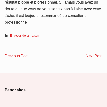
résultat propre et professionnel. Si jamais vous avez un
doute ou que vous ne vous sentez pas à l’aise avec cette
tâche, il est toujours recommandé de consulter un
professionnel.
Entretien de la maison
Navigation
Les
Co
Previous Post
Next Post
de
étapes
am
clés
un
l’article
pour
cu
réussir
fon
Footer
votre
et
Partenaires
projet
mo
Widget
d’extension
da
Area