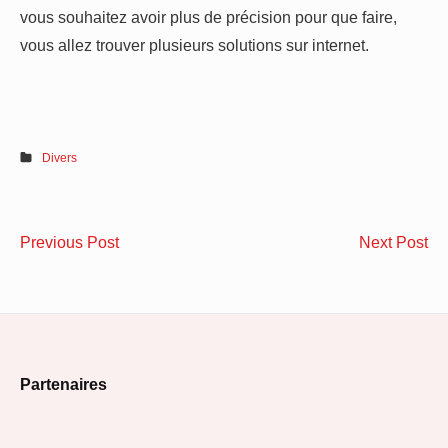
vous souhaitez avoir plus de précision pour que faire,
vous allez trouver plusieurs solutions sur internet.
Divers
Navigation
Les
Ins
Previous Post
Next Post
de
avantages
de
d’un
cli
l’article
studio
co
de
cho
Footer
jardin
l’
Partenaires
Widget