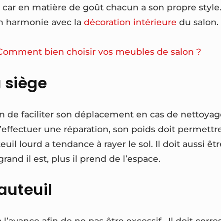
 car en matière de goût chacun a son propre style
 en harmonie avec la
décoration intérieure
du salon.
Comment bien choisir vos meubles de salon ?
u siège
afin de faciliter son déplacement en cas de nettoyag
u d’effectuer une réparation, son poids doit permett
uil lourd a tendance à rayer le sol. Il doit aussi êtr
and il est, plus il prend de l’espace.
fauteuil
 à l’avance afin de ne pas être excessif. Il doit cor