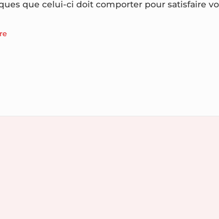
iques que celui-ci doit comporter pour satisfaire vot
re
n
ment
iser
s
vant
c