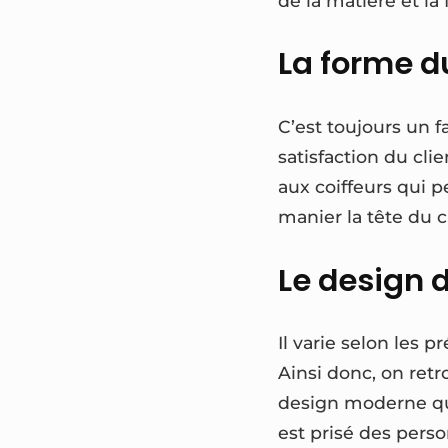
de la matière et la f
La forme d
C’est toujours un f
satisfaction du clie
aux coiffeurs qui pe
manier la tête du cl
Le design d
Il varie selon les 
Ainsi donc, on ret
design moderne qui
est prisé des pers