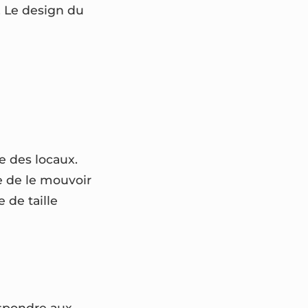
. Le design du
e des locaux.
re de le mouvoir
e de taille
respondre aux