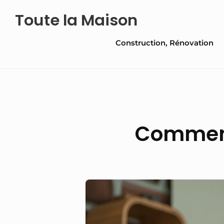
Skip
Toute la Maison
to
Site
content
Construction, Rénovation
Navigation
Comment 