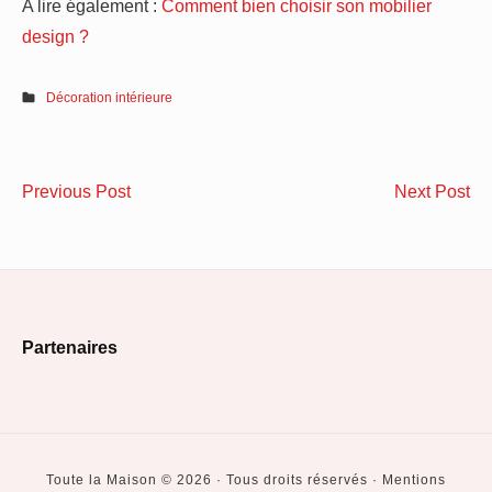
A lire également :
Comment bien choisir son mobilier
design ?
Décoration intérieure
Navigation
Le
3
Previous Post
Next Post
de
remplacement
co
des
po
l’article
fenêtres
bi
:
cho
Footer
de
sa
Partenaires
l’élégance
po
Widget
et
à
Area
des
ch
économies
Toute la Maison © 2026 · Tous droits réservés · Mentions