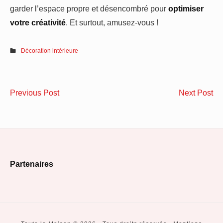
garder l’espace propre et désencombré pour
optimiser
votre créativité
. Et surtout, amusez-vous !
Décoration intérieure
Navigation
7
To
Previous Post
Next Post
de
Conseils
les
pour
at
l’article
donner
d’
de
ma
Footer
la
ind
Partenaires
valeur
Widget
à
Area
votre
bien