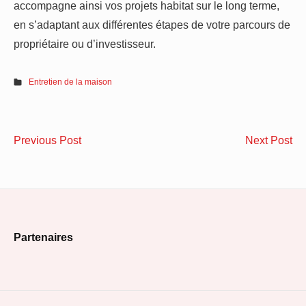
accompagne ainsi vos projets habitat sur le long terme,
en s’adaptant aux différentes étapes de votre parcours de
propriétaire ou d’investisseur.
Entretien de la maison
Navigation
Cabete
Bri
Previous Post
Next Post
de
Façades
vu
:
en
l’article
L’expert
ve
incontournable
:
Footer
pour
pr
Partenaires
vos
so
Widget
travaux
ext
Area
de
sa