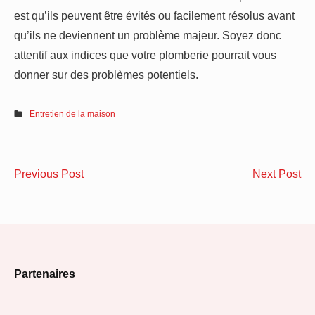
est qu’ils peuvent être évités ou facilement résolus avant
qu’ils ne deviennent un problème majeur. Soyez donc
attentif aux indices que votre plomberie pourrait vous
donner sur des problèmes potentiels.
Entretien de la maison
Navigation
Comment
Co
Previous Post
Next Post
de
choisir
fai
vos
vot
l’article
garde-
dé
corps
mu
Footer
en
?
Partenaires
verre
Widget
?