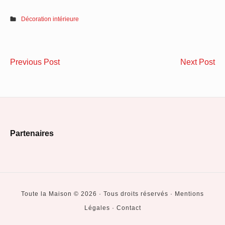
Décoration intérieure
Navigation
Trouvez
Fac
Previous Post
Next Post
de
le
d’
bon
et
l’article
filtre
de
piscine
él
Footer
pour
:
Partenaires
votre
la
Widget
oasis
po
Area
aquatique
de
ga
Toute la Maison © 2026 · Tous droits réservés · Mentions
se
Légales · Contact