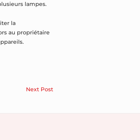
plusieurs lampes.
ter la
rs au propriétaire
ppareils.
Pourquoi
Next Post
la
rénovation
globale
est-
elle