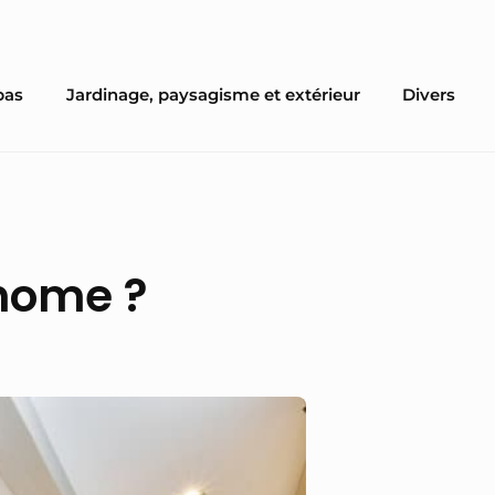
pas
Jardinage, paysagisme et extérieur
Divers
 home ?