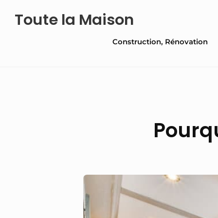
Skip
Toute la Maison
to
Site
content
Construction, Rénovation
Navigation
Pourqu