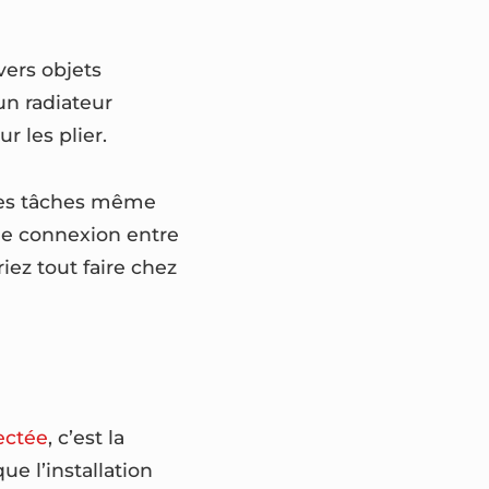
vers objets
un radiateur
r les plier.
 des tâches même
une connexion entre
iez tout faire chez
ectée
, c’est la
e l’installation