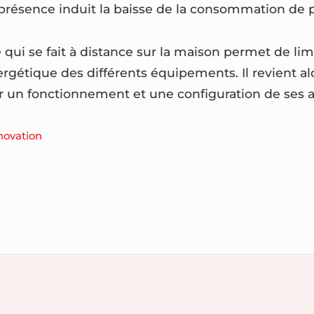
présence induit la baisse de la consommation de 
e qui se fait à distance sur la maison permet de limi
étique des différents équipements. Il revient alo
r un fonctionnement et une configuration de ses a
novation
n
ment
ation
le