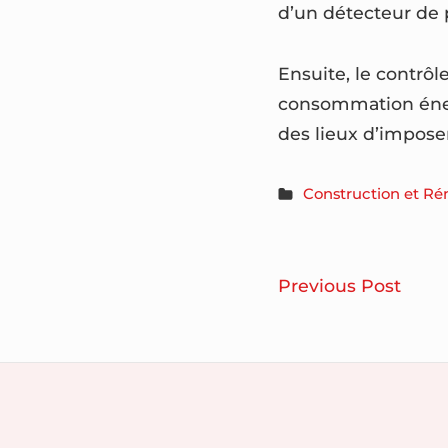
d’un détecteur de 
Ensuite, le contrôl
consommation énerg
des lieux d’impose
Construction et Ré
Navigatio
Com
Previous Post
de
faire
votre
l’article
décor
mura
Footer
?