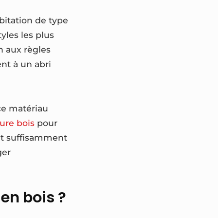
bitation de type
yles les plus
n aux règles
ent à un abri
 ce matériau
ure bois
pour
 et suffisamment
ger
en bois ?