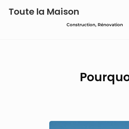
Skip
Toute la Maison
to
Site
content
Construction, Rénovation
Navigation
Pourquoi