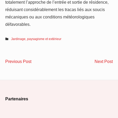
totalement l’approche de l’entrée et sortie de résidence,
réduisant considérablement les tracas liés aux soucis
mécaniques ou aux conditions météorologiques
défavorables.
Jardinage, paysagisme et extérieur
Navigation
Piscines
Su
Previous Post
Next Post
de
en
vot
bois
int
l’article
:
av
une
les
Footer
élégance
bo
Partenaires
naturelle
pa
Widget
au
Area