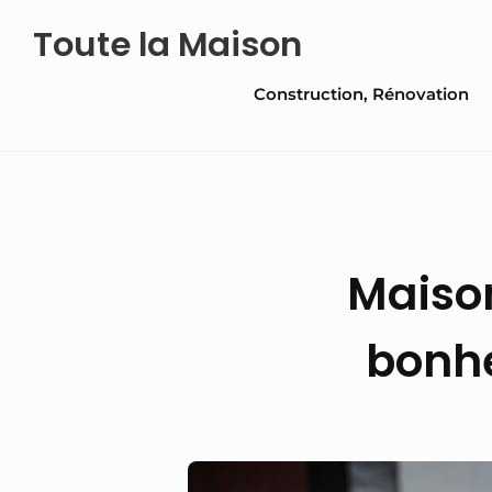
Skip
Toute la Maison
to
Site
content
Construction, Rénovation
Navigation
Maison
bonhe