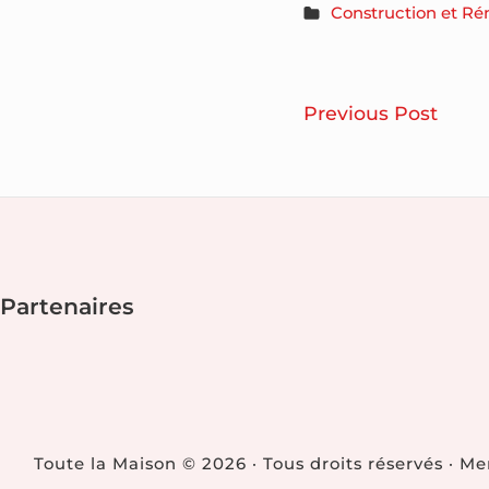
Construction et Ré
Navigatio
Trai
Previous Post
de
des
Puna
l’article
de
Lit
Footer
:
Partenaires
Qui
Widget
doit
Area
assu
les
frais
Toute la Maison © 2026 · Tous droits réservés · M
?