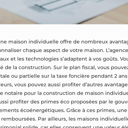
une maison individuelle offre de nombreux avantag
sonnaliser chaque aspect de votre maison. L’agenc
aux et les technologies s’adaptent à vos goûts. Vou
té de la construction. Sur le plan fiscal, vous pouve
ale ou partielle sur la taxe foncière pendant 2 an
eurs, vous pouvez aussi profiter d’autres avantag
de notaire pour la construction de maison individu
ussi profiter des primes éco proposées par le gou
pements écoénergétiques. Grâce à ces primes, une 
t remboursées. Par ailleurs, les maisons individuel
rimonial solide, car elles conservent une valeur é