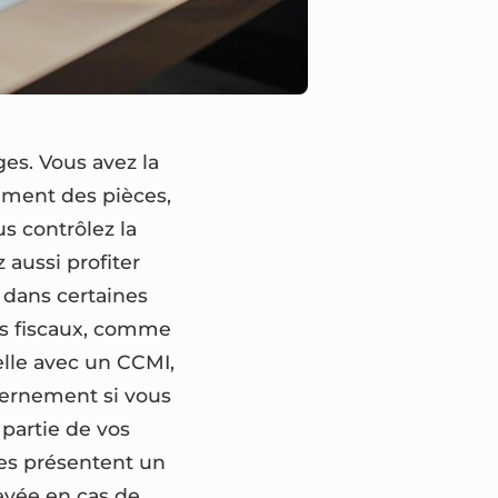
es. Vous avez la
ement des pièces,
s contrôlez la
z aussi profiter
s dans certaines
es fiscaux, comme
elle avec un CCMI,
vernement si vous
partie de vos
les présentent un
levée en cas de