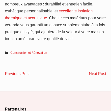
nombreux avantages : durabilité et entretien facile,
esthétique personnalisable, et
excellente isolation
thermique et acoustique
. Choisir ces matériaux pour votre
véranda vous garantit un espace supplémentaire à la fois
pratique et stylé, qui ajoutera de la valeur à votre maison
tout en améliorant votre qualité de vie !
Construction et Rénovation
Navigation
Le
Le
Previous Post
Next Post
de
guide
te
ultime
arc
l’article
du
de
parquet
bâ
Footer
salle
ind
Partenaires