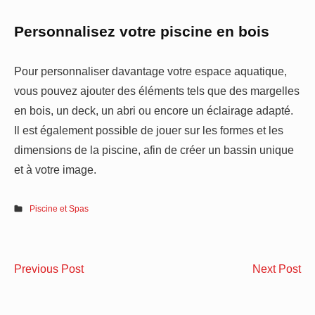
Personnalisez votre piscine en bois
Pour personnaliser davantage votre espace aquatique,
vous pouvez ajouter des éléments tels que des margelles
en bois, un deck, un abri ou encore un éclairage adapté.
Il est également possible de jouer sur les formes et les
dimensions de la piscine, afin de créer un bassin unique
et à votre image.
Piscine et Spas
Navigation
Quelles
Le
Previous Post
Next Post
de
sont
gu
les
du
l’article