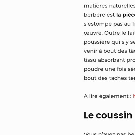
matières naturelles
berbère est
la piè
s’estompe pas au fil
œuvre. Outre le fai
poussière qui s’y s
venir à bout des tâ
tissu absorbant pro
poudre une fois sèc
bout des taches t
A lire également :
Le coussin 
Vous n’avez pas b