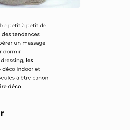
he petit à petit de
r des tendances
 opérer un massage
r dormir
 dressing,
les
e déco indoor et
seules à être canon
ire déco
r