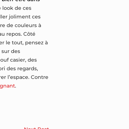
 look de ces
ller joliment ces
re de couleurs à
au repos. Côté
r le tout, pensez à
r sur des
uf casier, des
bri des regards,
er l’espace. Contre
agnant
.
Comment