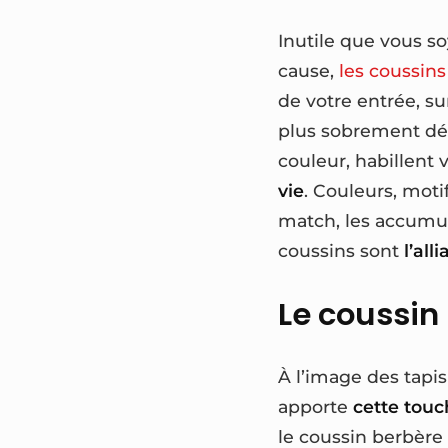
Inutile que vous so
cause,
les coussin
de votre entrée, su
plus sobrement dép
couleur, habillent 
vie
. Couleurs, mot
match, les accumule
coussins sont
l’all
Le coussin
À l’image des tapi
apporte
cette touc
le coussin berbère 