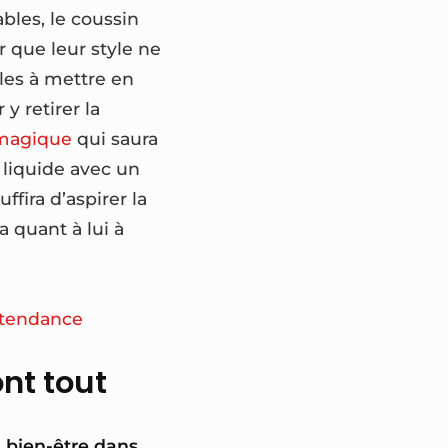
bles, le coussin
ur que leur style ne
iles à mettre en
y retirer la
 magique
qui saura
 liquide avec un
ffira d’aspirer la
 quant à lui à
 tendance
ont tout
 bien-être dans