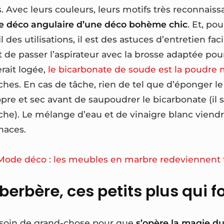
. Avec leurs couleurs, leurs motifs très reconnaissa
ce déco angulaire d’une déco bohème chic
. Et, po
 des utilisations, il est des astuces d’entretien fac
t de passer l’aspirateur avec la brosse adaptée pour 
erait logée,
le bicarbonate de soude est la poudre
ches. En cas de tâche, rien de tel que d’éponger le
pre et sec avant de saupoudrer le bicarbonate (il su
he). Le mélange d’eau et de vinaigre blanc viendra
enaces.
Mode déco : les meubles en marbre redeviennent
berbère, ces petits plus qui f
esoin de grand-chose pour que
s’opère la magie du