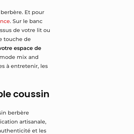
 berbère. Et pour
ence
. Sur le banc
ssus de votre lit ou
te touche de
 votre espace de
en mode mix and
s à entretenir, les
ple coussin
sin berbère
ication artisanale,
authenticité et les