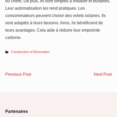
ou chère. De plus, ils sont simples à installer et durables.
Leur automatisation les rend pratiques. Les
consommateurs peuvent choisir des volets solaires. Ils
sont adaptés à leurs besoins. Ainsi, ils bénéficient de
leurs avantages. Cela aide à réduire leur empreinte
carbone.
Construction et Rénovation
Navigation
Conseils
Op
Previous Post
Next Post
de
pratiques
vot
pour
ch
l’article
réussir
gr
son
à
Footer
achat
la
Partenaires