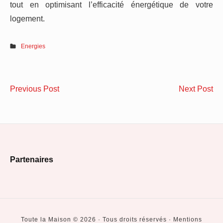
tout en optimisant l’efficacité énergétique de votre
logement.
Energies
Navigation
Lueur
Ba
Previous Post
Next Post
de
authentique
en
:
boi
l’article
Bougies
no
naturelles
4
Footer
pour
co
Partenaires
une
po
Widget
atmosphère
bi
Area
saine
l’e
Toute la Maison © 2026 · Tous droits réservés · Mentions