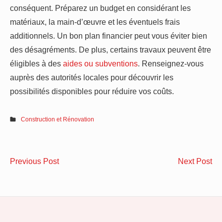
conséquent. Préparez un budget en considérant les
matériaux, la main-d’œuvre et les éventuels frais
additionnels. Un bon plan financier peut vous éviter bien
des désagréments. De plus, certains travaux peuvent être
éligibles à des
aides ou subventions
. Renseignez-vous
auprès des autorités locales pour découvrir les
possibilités disponibles pour réduire vos coûts.
Construction et Rénovation
Navigation
Confier
So
Previous Post
Next Post
de
le
in
ravalement
d’
l’article
de
po
façade
un