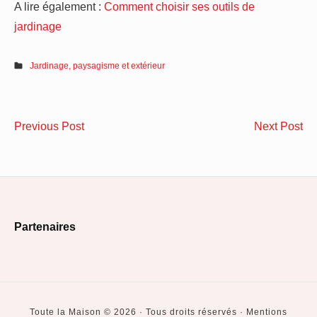
A lire également :
Comment choisir ses outils de
jardinage
Jardinage, paysagisme et extérieur
Navigation
Deux
Le
Previous Post
Next Post
de
bonnes
av
raisons
de
l’article
de
pa
construire
à
Footer
sa
l’é
Partenaires
maison
sol
Widget
en
!
Area
Vendée
Toute la Maison © 2026 · Tous droits réservés · Mentions