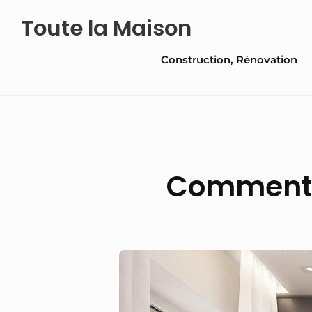
Skip
Toute la Maison
to
Site
content
Construction, Rénovation
Navigation
Comment c