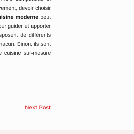
ement, devoir choisir
uisine moderne
peut
ur guider et apporter
isposent de différents
acun. Sinon, ils sont
e cuisine sur-mesure
Sécuriser
Next Post
sa
maison
grâce