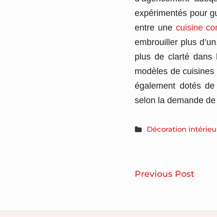
expérimentés pour gu
entre une
cuisine c
embrouiller plus d’u
plus de clarté dans l
modèles de cuisines 
également dotés de 
selon la demande de l
Décoration intérieu
Navigatio
L’ag
Previous Post
de
d’un
cuisi
l’article
idéal