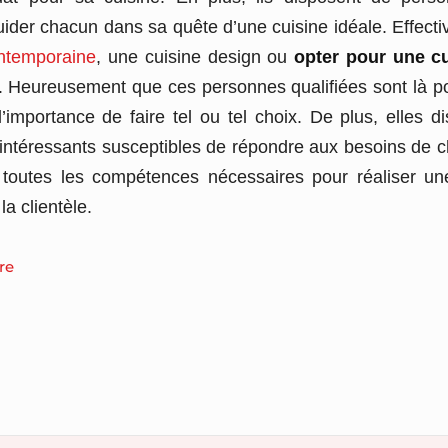
ider chacun dans sa quête d’une cuisine idéale. Effectiv
ontemporaine
, une cuisine design ou
opter pour une c
n. Heureusement que ces personnes qualifiées sont là po
’importance de faire tel ou tel choix. De plus, elles d
intéressants susceptibles de répondre aux besoins de ch
toutes les compétences nécessaires pour réaliser un
a clientèle.
re
n
encement
e
ne
e