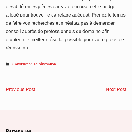
des différentes pièces dans votre maison et le budget
alloué pour trouver le carrelage adéquat. Prenez le temps
de faire vos recherches et n’hésitez pas à demander
conseil auprès de professionnels du domaine afin
d’obtenir le meilleur résultat possible pour votre projet de
rénovation.
Construction et Rénovation
Navigation
Sous
La
Previous Post
Next Post
de
les
la
tuiles
au
l’article
:
:
L’importance
un
Footer
vitale
ch
Partenaires