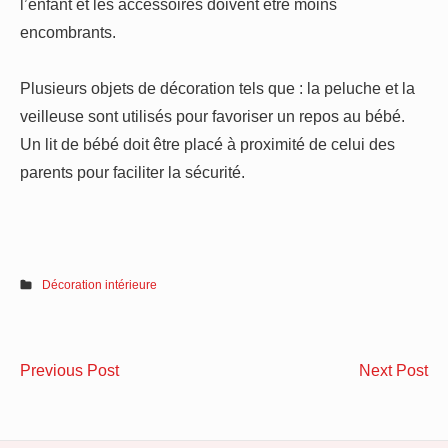
l’enfant et les accessoires doivent être moins
encombrants.
Plusieurs objets de décoration tels que : la peluche et la
veilleuse sont utilisés pour favoriser un repos au bébé.
Un lit de bébé doit être placé à proximité de celui des
parents pour faciliter la sécurité.
Décoration intérieure
Navigation
4
Le
Previous Post
Next Post
de
étapes
av
essentielles
de
l’article