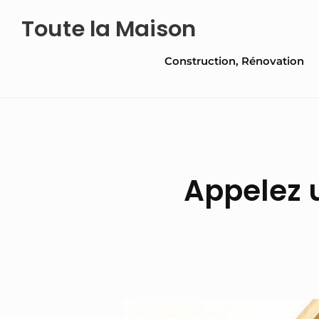
Skip
Toute la Maison
to
Site
content
Construction, Rénovation
Navigation
Appelez 