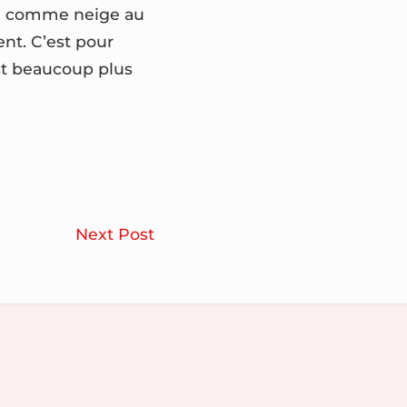
dre comme neige au
nt. C’est pour
est beaucoup plus
Un
Next Post
site
dédié
à
la
maison
vous