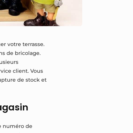
r votre terrasse.
ns de bricolage.
usieurs
vice client. Vous
upture de stock et
agasin
le numéro de