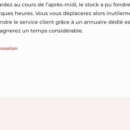
ardez au cours de l’après-midi, le stock a pu fon
lques heures. Vous vous déplacerez alors inutileme
indre le service client grâce à un annuaire dédié 
gagnerez un temps considérable.
novation
n
ment
ir
es
n