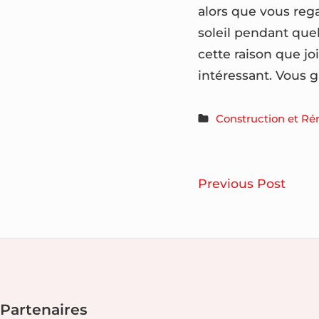
alors que vous reg
soleil pendant que
cette raison que jo
intéressant. Vous 
Construction et Ré
Navigatio
Com
Previous Post
de
chois
ses
l’article
plant
de
Footer
jardi
Partenaires
?
Widget