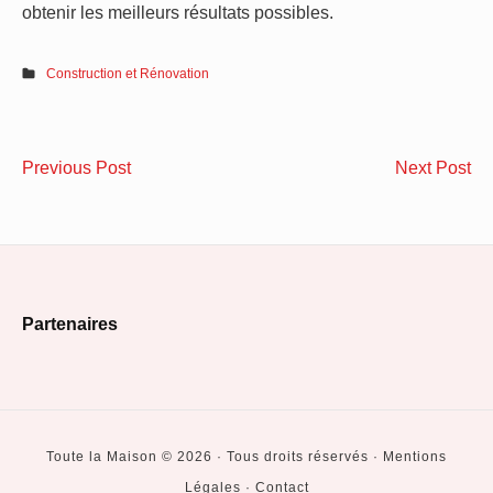
obtenir les meilleurs résultats possibles.
Construction et Rénovation
Navigation
Idées
Où
Previous Post
Next Post
de
de
tro
papier
un
l’article
peint
pl
adaptées
ma
Footer
pour
4
Partenaires
les
ch
Widget
chambres
?
Area
d’adultes
zen
Toute la Maison © 2026 · Tous droits réservés · Mentions
Légales · Contact